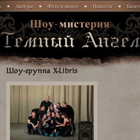
а
Актёры
Фото и видео
Новости
Биле
Шоу-группа X-Libris