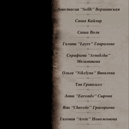
Анастасия "Sollh" Вершинская
Саша Кайлар
Саша Волк
Галина "Layre" Гаврилова
Серафима "Arnaksha"
Мельникова
Ольга "Nikelyna" Яковлева
Тэм Гринхилл
Анна "Earondo" Сырова
Яна "Charoite" Григорьева
Евгения "Arete" Новожонова