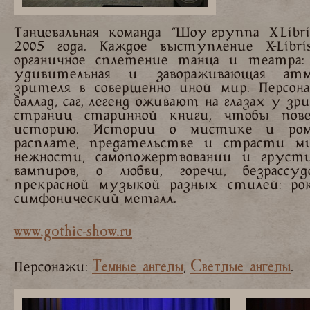
Танцевальная команда "Шоу-группа X-Lib
2005 года. Каждое выступление X-Libri
органичное сплетение танца и театра: 
удивительная и завораживающая атм
зрителя в совершенно иной мир. Персона
баллад, саг, легенд оживают на глазах у з
страниц старинной книги, чтобы пове
историю. Истории о мистике и рома
расплате, предательстве и страсти м
нежности, самопожертвовании и грусти 
вампиров, о любви, горечи, безрассу
прекрасной музыкой разных стилей: рок,
симфонический металл.
www.gothic-show.ru
Темные ангелы
Светлые ангелы
Персонажи:
,
.