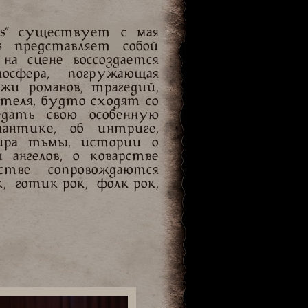
ris" существует с мая
s представляет собой
на сцене воссоздается
осфера, погружающая
жи романов, трагедий,
рителя, будто сходят со
дать свою особенную
нтике, об интриге,
ира тьмы, истории о
ангелов, о коварстве
дстве сопровождаются
 готик-рок, фолк-рок,