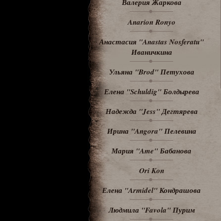
Валерия Жаркова
Anarion Ronyo
Анастасия "Anastas Nosferatu"
Иваничкина
Ульяна "Brod" Петухова
Елена "Schuldig" Болдырева
Надежда "Jess" Дегтярева
Ирина "Angora" Пелевина
Мария "Ame" Бабанова
Ori Kon
Елена "Armidel" Кондрашова
Людмила "Favola" Пурим