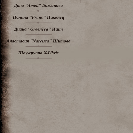
Дина "Ameli" Богданова
Полина "Franc" Никонец
Диана "GreenTea" Ишт
Анастасия "Narcissa" Шитова
Шоу-группа X-Libris