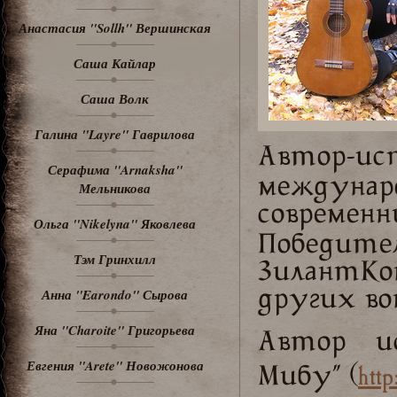
Анастасия "Sollh" Вершинская
Саша Кайлар
Саша Волк
Галина "Layre" Гаврилова
Автор-
Серафима "Arnaksha"
междунар
Мельникова
совреме
Ольга "Nikelyna" Яковлева
Победит
Тэм Гринхилл
ЗилантКо
Анна "Earondo" Сырова
других во
Яна "Charoite" Григорьева
Автор ис
Евгения "Arete" Новожонова
http
Мибу" (