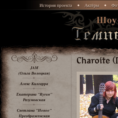
История проекта
Актёры
Фот
Charoite (
JAM
(Ольга Волоцкая)
Алекс Килгарра
Екатерина "Ryran"
Разумовская
Светлана "Honoo"
Преображенская