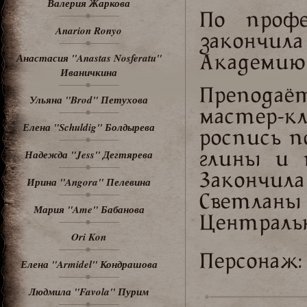
Валерия Жаркова
По профе
Anarion Ronyo
закончи
Анастасия "Anastas Nosferatu"
Академию 
Иваничкина
Преподаё
Ульяна "Brod" Петухова
мастер-кл
Елена "Schuldig" Болдырева
роспись п
Надежда "Jess" Дегтярева
глины и 
Закончил
Ирина "Angora" Пелевина
Светланы 
Мария "Ame" Бабанова
Централь
Ori Kon
Персонаж
Елена "Armidel" Кондрашова
Людмила "Favola" Пурим