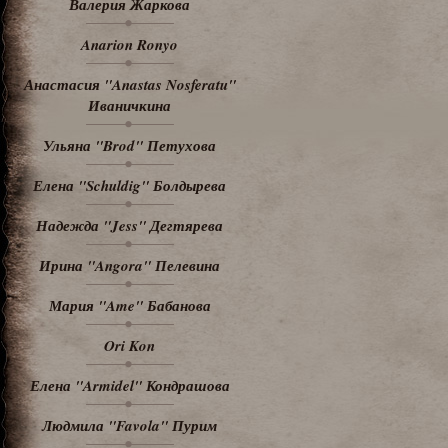
Валерия Жаркова
Anarion Ronyo
Анастасия "Anastas Nosferatu"
Иваничкина
Ульяна "Brod" Петухова
Елена "Schuldig" Болдырева
Надежда "Jess" Дегтярева
Ирина "Angora" Пелевина
Мария "Ame" Бабанова
Ori Kon
Елена "Armidel" Кондрашова
Людмила "Favola" Пурим