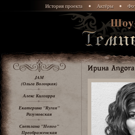
История проекта
Актёры
Фот
Ирина Angora
JAM
(Ольга Волоцкая)
Алекс Килгарра
Екатерина "Ryran"
Разумовская
Светлана "Honoo"
Преображенская