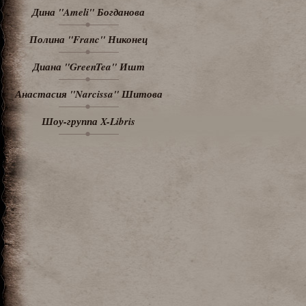
Дина "Ameli" Богданова
Полина "Franc" Никонец
Диана "GreenTea" Ишт
Анастасия "Narcissa" Шитова
Шоу-группа X-Libris