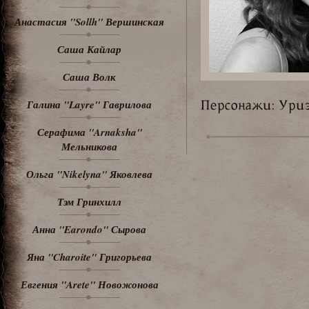
Анастасия "Sollh" Вершинская
Саша Кайлар
Саша Волк
Галина "Layre" Гаврилова
Персонажи: Ури
Серафима "Arnaksha"
Мельникова
Ольга "Nikelyna" Яковлева
Тэм Гринхилл
Анна "Earondo" Сырова
Яна "Charoite" Григорьева
Евгения "Arete" Новожонова