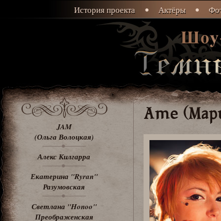
История проекта
Актёры
Фот
Ame (Мари
JAM
(Ольга Волоцкая)
Алекс Килгарра
Екатерина "Ryran"
Разумовская
Светлана "Honoo"
Преображенская