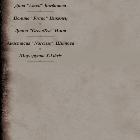
Дина "Ameli" Богданова
Полина "Franc" Никонец
Диана "GreenTea" Ишт
Анастасия "Narcissa" Шитова
Шоу-группа X-Libris