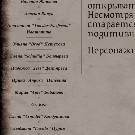
Валерия Жаркова
открыва
Anarion Ronyo
Несмот
старает
Анастасия "Anastas Nosferatu"
Иваничкина
позитивно
Ульяна "Brod" Петухова
Персонаж
Елена "Schuldig" Болдырева
Надежда "Jess" Дегтярева
Ирина "Angora" Пелевина
Мария "Ame" Бабанова
Ori Kon
Елена "Armidel" Кондрашова
Людмила "Favola" Пурим