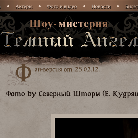
а
Актёры
Фото и видео
Новости
Биле
Ф
ан-версия от 25.02.12.
Фото by Северный Шторм (Е. Кудряш