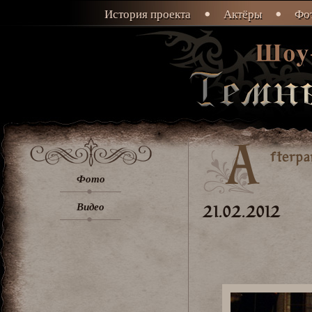
История проекта
Актёры
Фот
A
fterpa
Фото
Видео
21.02.2012